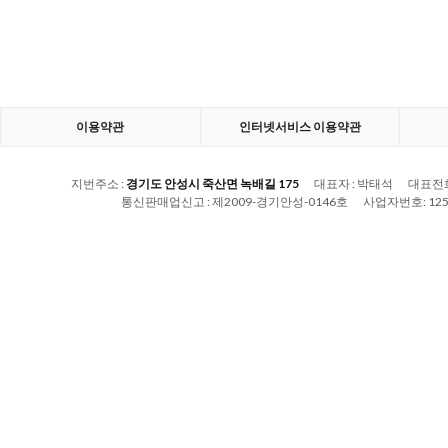
이용약관
인터넷서비스 이용약관
지번주소 :
경기도 안성시 죽산면 녹배길 175
대표자 :
박태석
대표전화
통신판매업신고 :
제2009-경기안성-0146호
사업자번호:
125