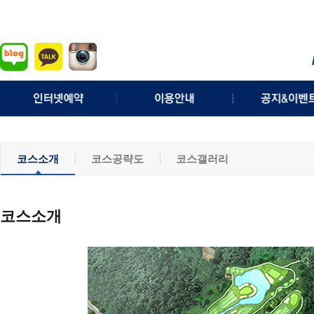
실시간예약
이용요금
이벤트
예약확인/취소
예약안내
공지사항
코스소개
코스공략도
코스갤러리
조인게시판
위약안내
명예의전
퇴장처리 규정
체력왕의전
기상정보
분실물안
코스소개
모바일웹
채용정보