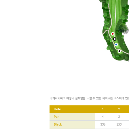
Hole
1
2
Par
4
3
Black
336
153