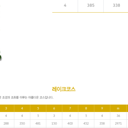
3
4
5
6
7
8
9
m
4
4
5
3
4
5
4
36
288
350
481
150
403
452
358
2971