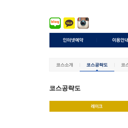
실시간예약
이용요
예약확인/취소
예약안
코스소개
코스공략도
코
조인게시판
위약안
퇴장처리 
기상정
코스공략도
모바일