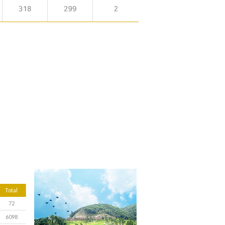
Total
72
6098