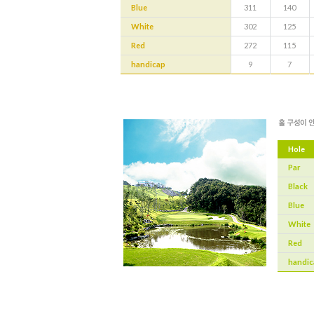
Blue
311
140
White
302
125
Red
272
115
handicap
9
7
Hole
Par
Black
Blue
White
Red
handic