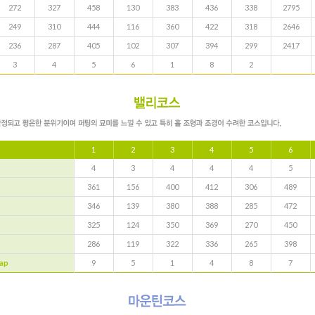
272
327
458
130
383
436
338
2795
249
310
444
116
360
422
318
2646
236
287
405
102
307
394
299
2417
3
4
5
6
1
8
2
1
2
3
4
5
6
4
3
4
4
4
5
361
156
400
412
306
489
346
139
380
388
285
472
325
124
350
369
270
450
286
119
322
336
265
398
ap
9
5
1
4
8
7