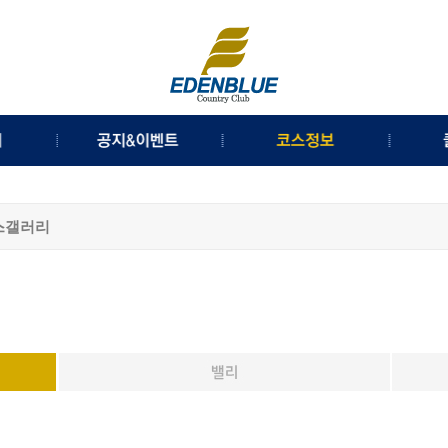
금
이벤트
코스소개
내
공지사항
코스공략도
스갤러리
내
명예의전당
코스갤러리
규정
체력왕의전당
보
분실물안내
클
웹
채용정보