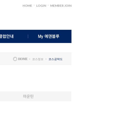
ㆍ
ㆍ
HOME
LOGIN
MEMBER JOIN
클럽소개
마이 스코어
인사말
나의쿠폰함
>
>
HOME
코스정보
코스공략도
시설안내
고객의소리
주요연락처
개인정보관리
럽하우스메뉴
오시는길