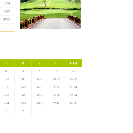
5751
5424
4927
7
8
9
m
Total
4
3
5
36
72
323
181
499
3127
6229
302
162
476
2956
5874
293
145
452
2778
5524
274
100
417
2510
4930
6
2
3