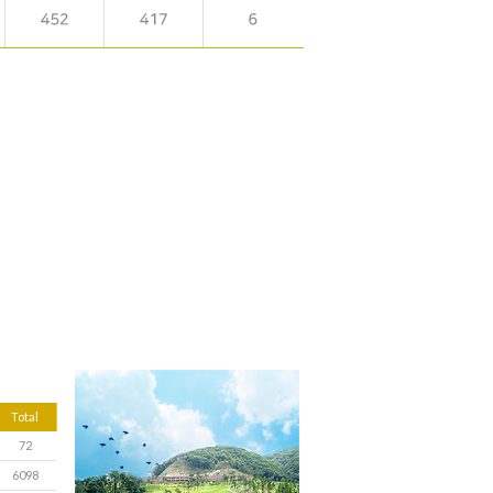
Total
72
6098