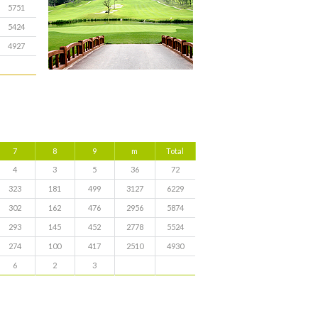
5751
5424
4927
7
8
9
m
Total
4
3
5
36
72
323
181
499
3127
6229
302
162
476
2956
5874
293
145
452
2778
5524
274
100
417
2510
4930
6
2
3