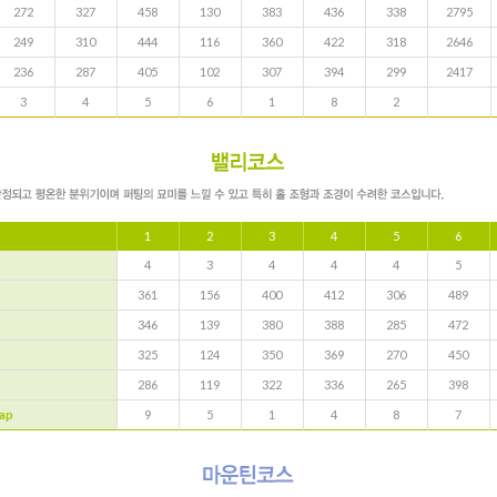
272
327
458
130
383
436
338
2795
249
310
444
116
360
422
318
2646
236
287
405
102
307
394
299
2417
3
4
5
6
1
8
2
1
2
3
4
5
6
4
3
4
4
4
5
361
156
400
412
306
489
346
139
380
388
285
472
325
124
350
369
270
450
286
119
322
336
265
398
ap
9
5
1
4
8
7