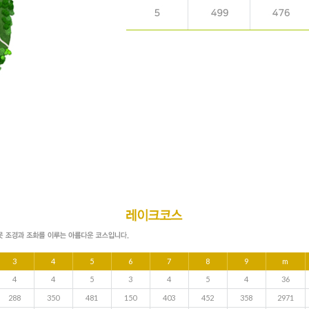
3
4
5
6
7
8
9
m
4
4
5
3
4
5
4
36
288
350
481
150
403
452
358
2971