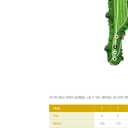
Hole
1
2
Par
4
3
Black
336
153