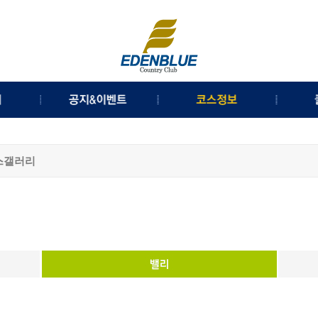
금
이벤트
코스소개
내
공지사항
코스공략도
스갤러리
내
명예의전당
코스갤러리
규정
체력왕의전당
보
분실물안내
클
웹
채용정보