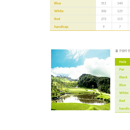
Blue
311
140
White
302
125
Red
272
115
handicap
9
7
Hole
Par
Black
Blue
White
Red
handic