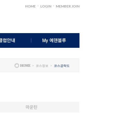
ㆍ
ㆍ
HOME
LOGIN
MEMBER JOIN
클럽소개
마이 스코어
인사말
나의쿠폰함
>
>
HOME
코스정보
코스공략도
시설안내
고객의소리
주요연락처
개인정보관리
럽하우스메뉴
오시는길