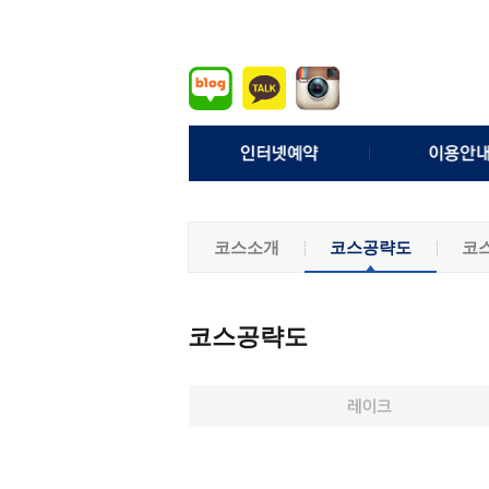
실시간예약
이용요
예약확인/취소
예약안
코스소개
코스공략도
코
조인게시판
위약안
퇴장처리 
기상정
코스공략도
모바일