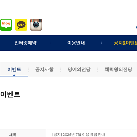
실시간예약
이용요금
이벤트
예약확인/취소
예약안내
공지사항
이벤트
공지사항
명예의전당
체력왕의전당
조인게시판
위약안내
명예의전
퇴장처리 규정
체력왕의전
기상정보
분실물안
이벤트
모바일웹
채용정보
[공지] 2026년 7월 이용 요금 안내
제목