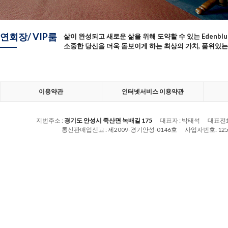
연회장/ VIP룸
삶이 완성되고 새로운 삶을 위해 도약할 수 있는 Edenblu
소중한 당신을 더욱 돋보이게 하는 최상의 가치, 품위있
이용약관
인터넷서비스 이용약관
지번주소 :
경기도 안성시 죽산면 녹배길 175
대표자 :
박태석
대표전화
통신판매업신고 :
제2009-경기안성-0146호
사업자번호:
125