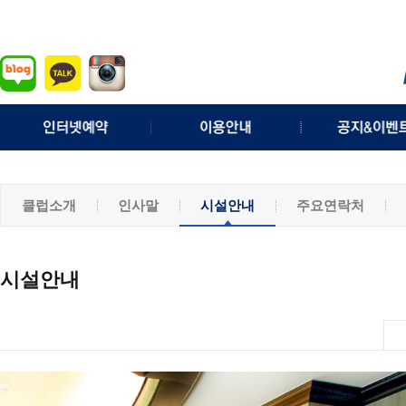
실시간예약
이용요금
이벤트
예약확인/취소
예약안내
공지사항
클럽소개
인사말
시설안내
주요연락처
조인게시판
위약안내
명예의전
퇴장처리 규정
체력왕의전
기상정보
분실물안
시설안내
모바일웹
채용정보